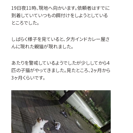
19
日夜
11
時、現地へ向かいます。依頼者はすでに
到着していていつもの餌付けをしようとしている
ところでした。
しばらく様子を見ていると、夕方インドカレー屋さ
んに現れた親猫が現れました。
あたりを警戒しているようでしたが少ししてから
4
匹の子猫がやってきました。見たところ、
2
ヶ月から
3
ヶ月くらいです。